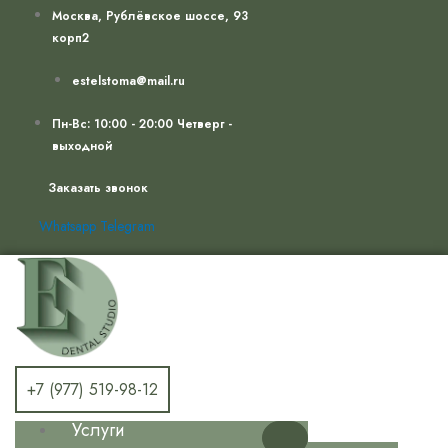
Перейти
Москва, Рублёвское шоссе, 93
к
корп2
содержимому
estelstoma@mail.ru
Пн-Вс: 10:00 - 20:00 Четверг -
выходной
Заказать звонок
Whatsapp
Telegram
+7 (977) 519-98-12
Услуги