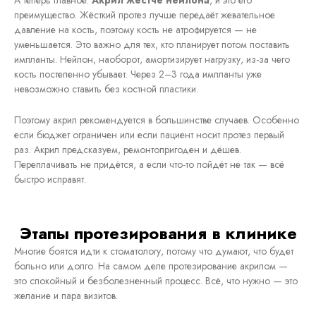
А теперь главное.
Акрил жёстче нейлона
, и это его
преимущество. Жёсткий протез лучше передаёт жевательное
давление на кость, поэтому кость не атрофируется — не
уменьшается. Это важно для тех, кто планирует потом поставить
импланты. Нейлон, наоборот, амортизирует нагрузку, из-за чего
кость постепенно убывает. Через 2–3 года импланты уже
невозможно ставить без костной пластики.
Поэтому акрил рекомендуется в большинстве случаев. Особенно
если бюджет ограничен или если пациент носит протез первый
раз. Акрил предсказуем, ремонтопригоден и дёшев.
Переплачивать не придётся, а если что-то пойдёт не так — всё
быстро исправят.
Этапы протезирования в клинике
Многие боятся идти к стоматологу, потому что думают, что будет
больно или долго. На самом деле протезирование акрилом —
это спокойный и безболезненный процесс. Всё, что нужно — это
желание и пара визитов.