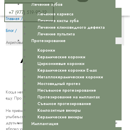
Лечение зубов
+7 (977) 519-98-12
Лечение кариеса
Главная /
Лечение кисты зуба
Лечение клиновидного дефекта
Блог /
Лечение пульпита
Протезирование
Акриловый протез в «Эстель»: жуйте и улыбайтесь снова
Коронки
Акриловый протез в
Керамические коронки
Циркониевые коронки
«Эстель»: жуйте и
Керамические коронки Е-мах
Металлокерамические коронки
улыбайтесь снова
Мостовидный протез
Несъемное протезирование
Когда нет зубов, жизнь меняется. И это не про красоту. Это про
Протезирование на имплантах
еду. Про разговоры. Про чувство стеснения.
Съемное протезирование
Композитные виниры
На приёме часто видишь пациентов, которые перестали
улыбаться. Они прикрывают рот рукой, отказываются от встреч с
Керамические виниры
друзьями, жуют только каши и пюре. Всё потому, что мясо или
Имплантация
яблоко уже не откусить. Но так жить необязательно.