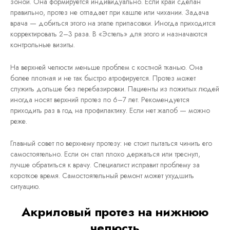
зоной. Она формируется индивидуально. Если край сделан
правильно, протез не отпадает при кашле или чихании. Задача
врача — добиться этого на этапе припасовки. Иногда приходится
корректировать 2–3 раза. В «Эстель» для этого и назначаются
контрольные визиты.
На верхней челюсти меньше проблем с костной тканью. Она
более плотная и не так быстро атрофируется. Протез может
служить дольше без перебазировки. Пациенты из пожилых людей
иногда носят верхний протез по 6–7 лет. Рекомендуется
приходить раз в год на профилактику. Если нет жалоб — можно
реже.
Главный совет по верхнему протезу: не стоит пытаться чинить его
самостоятельно. Если он стал плохо держаться или треснул,
лучше обратиться к врачу. Специалист исправит проблему за
короткое время. Самостоятельный ремонт может ухудшить
ситуацию.
Акриловый протез на нижнюю
челюсть