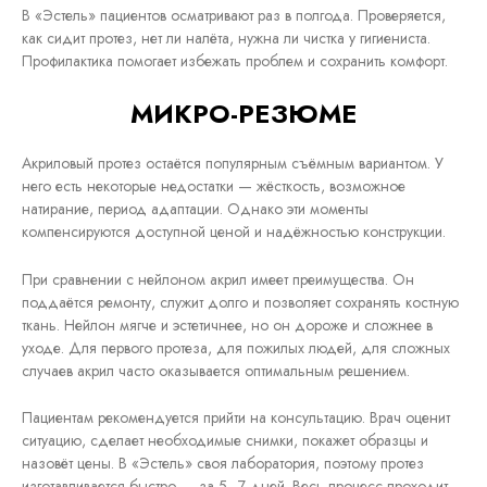
В «Эстель» пациентов осматривают раз в полгода. Проверяется,
как сидит протез, нет ли налёта, нужна ли чистка у гигиениста.
Профилактика помогает избежать проблем и сохранить комфорт.
МИКРО-РЕЗЮМЕ
Акриловый протез остаётся популярным съёмным вариантом. У
него есть некоторые недостатки — жёсткость, возможное
натирание, период адаптации. Однако эти моменты
компенсируются доступной ценой и надёжностью конструкции.
При сравнении с нейлоном акрил имеет преимущества. Он
поддаётся ремонту, служит долго и позволяет сохранять костную
ткань. Нейлон мягче и эстетичнее, но он дороже и сложнее в
уходе. Для первого протеза, для пожилых людей, для сложных
случаев акрил часто оказывается оптимальным решением.
Пациентам рекомендуется прийти на консультацию. Врач оценит
ситуацию, сделает необходимые снимки, покажет образцы и
назовёт цены. В «Эстель» своя лаборатория, поэтому протез
изготавливается быстро — за 5–7 дней. Весь процесс проходит