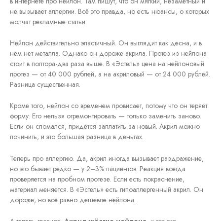
в интернете про нейлон. Там пишут, что он мягкий, незаметный и
не вызывает аллергии. Всё это правда, но есть нюансы, о которых
молчат рекламные статьи.
Нейлон действительно эластичный. Он выглядит как десна, и в
нём нет металла. Однако он дороже акрила. Протез из нейлона
стоит в полтора-два раза выше. В «Эстель» цена на нейлоновый
протез — от 40 000 рублей, а на акриловый — от 24 000 рублей.
Разница существенная.
Кроме того, нейлон со временем провисает, потому что он теряет
форму. Его нельзя отремонтировать — только заменить заново.
Если он сломался, придётся заплатить за новый. Акрил можно
починить, и это большая разница в деньгах.
Теперь про аллергию. Да, акрил иногда вызывает раздражение,
но это бывает редко — у 2–3% пациентов. Реакция всегда
проверяется на пробном протезе. Если есть покраснение,
материал меняется. В «Эстель» есть гипоаллергенный акрил. Он
дороже, но всё равно дешевле нейлона.