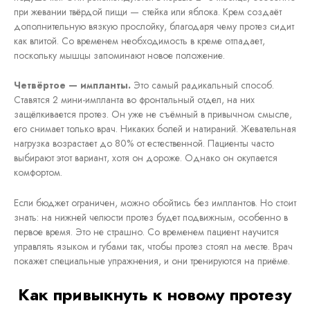
при жевании твёрдой пищи — стейка или яблока. Крем создаёт
дополнительную вязкую прослойку, благодаря чему протез сидит
как влитой. Со временем необходимость в креме отпадает,
поскольку мышцы запоминают новое положение.
Четвёртое — импланты.
Это самый радикальный способ.
Ставятся 2 мини-импланта во фронтальный отдел, на них
защёлкивается протез. Он уже не съёмный в привычном смысле,
его снимает только врач. Никаких болей и натираний. Жевательная
нагрузка возрастает до 80% от естественной. Пациенты часто
выбирают этот вариант, хотя он дороже. Однако он окупается
комфортом.
Если бюджет ограничен, можно обойтись без имплантов. Но стоит
знать: на нижней челюсти протез будет подвижным, особенно в
первое время. Это не страшно. Со временем пациент научится
управлять языком и губами так, чтобы протез стоял на месте. Врач
покажет специальные упражнения, и они тренируются на приёме.
Как привыкнуть к новому протезу