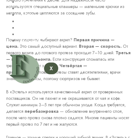
Врачи
используются специальные кламмеры — маленькие крючки из
Акции
металла, которые цепляются за соседние зубы.
Цены
Отзывы
Портфолио
Блог
Почему пациенты выбирают акрил?
Первая причина —
Контакты
цена.
Это самый доступный вариант.
Вторая — скорость.
От
первого визита до готового протеза проходит 7–10 дней.
Третья
— простота ремонта.
Если конструкция сломалась или
треснула, её чинят за день.
Четвёртая —
X
привычка.
Акриловые протезы ставят десятилетиями, врачи
знают все нюансы, поэтому сюрпризов не бывает.
В «Эстель» используется качественный акрил от проверенных
поставщиков. Он не пахнет и не окрашивается от чая и кофе.
Служит минимум 3–5 лет при обычном уходе. Когда требуется,
делается
перебазировка
— обновление внутреннего слоя,
после чего протез снова плотно садится. Многие пациенты носят
первый протез по 7 лет и не жалуются.
Главное — точные слепки и хороший зубной техник. В «Эстель» с