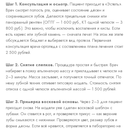
Шаг 1. Консультация и осмотр.
Пациент приходит в «Эстель».
Врач смотрит полость рта, оценивает состояние дёсен и
сохранившихся зубов. Делаются прицельные снимки или
панорамный рентген (ОПТГ — 1 600 руб., КТ одной челюсти — 3
800 руб.). Это важно, чтобы исключить воспаления и кисты. Если
есть кариес или зубной камень — сначала лечат. На этом же этапе
обсуждается бюджет и выбирается вид протеза. Первичная
консультация врача-ортопеда с составлением плана лечения стоит
2 500 рублей.
Шаг 2. Снятие слепков.
Процедура простая и быстрая. Врач
набирает в ложку альгинатную массу и прикладывает к челюсти на
2–3 минуты. Масса застывает, и получается точный отпечаток. По
нему зубной техник отливает гипсовую модель. Стоимость снятия
оттиска с одной челюсти альгинатной массой — 1 500 рублей.
Шаг 3. Примерка восковой основы.
Через 2–3 дня пациент
приходит снова. На модели уже сделан восковой шаблон с
зубами. Он ставится в рот, и проверяется прикус — как верхние
зубы смыкаются с нижними. Проверяются цвет, размер зубов и
форма десны. Если всё нравится, отправляется в лабораторию на