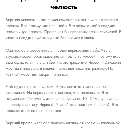
челюсть
Верхняя челюсть — это самая комфортная зона для акрилового
протеза. Всё потому, что есть нёбо. Это твёрдое нёбо создаёт
герметичную полость. Протез как бы присасывается к слизистой. В
итоге он сидит надёжно даже без кремов и клеев.
Однако есть особенность. Протез перекрывает нёбо. Часть
вкусовых рецепторов оказывается под пластмассой. Поэтому вкус
еды ощущается чуть слабее. Но это временно. Через 1–2 недели
мозг адаптируется, и пациент перестаёт замечать разницу. По
крайней мере, так говорят почти все.
Ещё один нюанс — дикция. Звуки «с» и «ш» могут слегка
искажаться. На первых порах кажется, что шепелявите. Это
нормально. Рекомендуется читать вслух по 10–15 минут в день
— газету или книгу. Через 5–7 дней речь становится чёткой. Это
проверено на сотнях пациентов.
Верхний протез делают с присасывающимся краем — клапанной