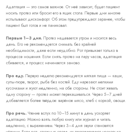
Адаптация — это самое важное. От неё зависит, будет пациент
носить протез или бросит его в ящик стола. Первые дни многие
испытывают дискомфорт. Об этом предупреждают заранее, чтобы
пациент был готов и не паниковал.
Первые 1–3 дня.
Протез надевается утром и носится весь
день. Его не рекомендуется снимать без крайней
необходимости, даже если неудобно. Рот привыкает только в
процессе ношения. Если снять протез на пару часов, адаптация
сбивается, и процесс начинается заново.
Про еду.
Первую неделю рекомендуется мягкая пища — каши,
супы-пюре, творог, рыба без костей. Еду нарезают мелкими
кусочками и жуют медленно, на обе стороны. Не стоит жевать
одну сторону — протез может перекашиваться. Через 5–7 дней
добавляется более твёрдое: варёное мясо, хлеб с коркой, овощи.
Про речь.
Чтение вслух по 10–15 минут в день ускоряет
адаптацию. Можно взять любую книгу или журнал и читать
медленно, с выражением. Через 3–4 дня звуки становятся
чёткими. Если есть сложные слова, их проговаривают несколько