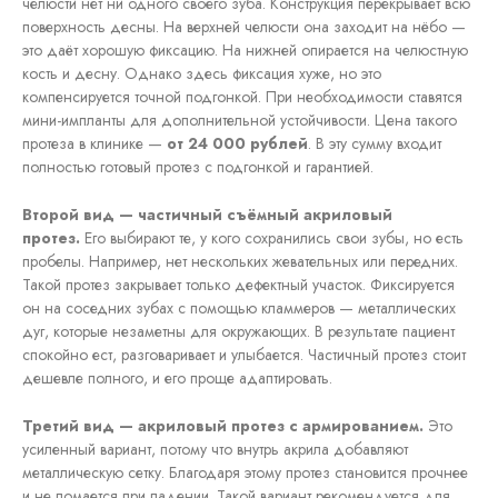
челюсти нет ни одного своего зуба. Конструкция перекрывает всю
поверхность десны. На верхней челюсти она заходит на нёбо —
это даёт хорошую фиксацию. На нижней опирается на челюстную
кость и десну. Однако здесь фиксация хуже, но это
компенсируется точной подгонкой. При необходимости ставятся
мини-импланты для дополнительной устойчивости. Цена такого
протеза в клинике —
от 24 000 рублей
. В эту сумму входит
полностью готовый протез с подгонкой и гарантией.
Второй вид — частичный съёмный акриловый
протез.
Его выбирают те, у кого сохранились свои зубы, но есть
пробелы. Например, нет нескольких жевательных или передних.
Такой протез закрывает только дефектный участок. Фиксируется
он на соседних зубах с помощью кламмеров — металлических
дуг, которые незаметны для окружающих. В результате пациент
спокойно ест, разговаривает и улыбается. Частичный протез стоит
дешевле полного, и его проще адаптировать.
Третий вид — акриловый протез с армированием.
Это
усиленный вариант, потому что внутрь акрила добавляют
металлическую сетку. Благодаря этому протез становится прочнее
и не ломается при падении. Такой вариант рекомендуется для