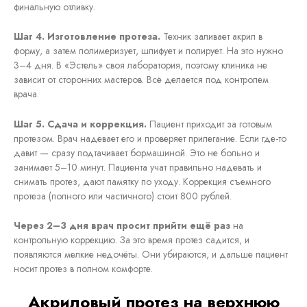
финальную отливку.
Шаг 4. Изготовление протеза.
Техник заливает акрил в
форму, а затем полимеризует, шлифует и полирует. На это нужно
3–4 дня. В «Эстель» своя лаборатория, поэтому клиника не
зависит от сторонних мастеров. Всё делается под контролем
врача.
Шаг 5. Сдача и коррекция.
Пациент приходит за готовым
протезом. Врач надевает его и проверяет прилегание. Если где-то
давит — сразу подтачивает бормашиной. Это не больно и
занимает 5–10 минут. Пациента учат правильно надевать и
снимать протез, дают памятку по уходу. Коррекция съемного
протеза (полного или частичного) стоит 800 рублей.
Через 2–3 дня врач просит прийти ещё раз
на
контрольную коррекцию. За это время протез садится, и
появляются мелкие недочёты. Они убираются, и дальше пациент
носит протез в полном комфорте.
Акриловый протез на верхнюю