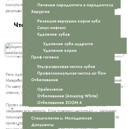
консультации до полной адаптации. Поэтому бояться нечего —
Лечение пародонтита и пародонтоза
результат стоит того.
Хирургия
Резекция верхушки корня зуба
Что такое акриловый протез и
Синус-лифтинг
почему его выбирают
Удаление зубов
Удаление зуба мудрости
Удаление корня
Проф гигиена
Консультация у стоматолога
Ультразвуковая чистка зубов
Профессиональная чистка air flow
Речь идёт о съёмной конструкции из медицинской пластмассы.
Отбеливание
Материал называется акрил. Он плотный, но не слишком жёсткий.
По цвету напоминает десну. Зубы делают отдельно — подбирают
Opalescence
оттенок, чтобы было естественно.
Отбеливание (Amazing White)
Отбеливание ZOOM 4
Протез закрывает беззубый участок. Если нет всех зубов —
О нас
закрывает всю челюсть. Если потеряно несколько — закрывает
только пробел. Крепление устроено просто. На верхней челюсти
Стоматология м. Молодежная
протез присасывается к нёбу. На нижней держится за счёт
Документы
точного прилегания к десне. Для надёжности часто