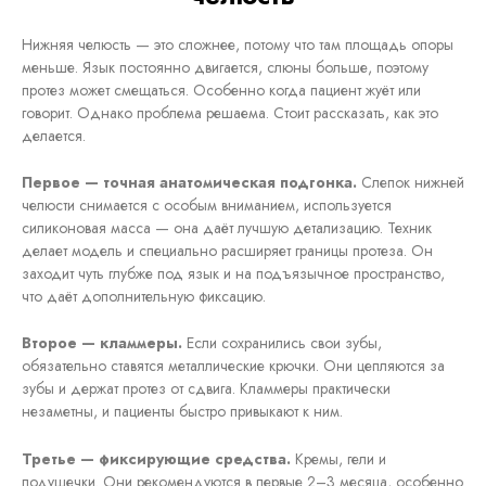
Нижняя челюсть — это сложнее, потому что там площадь опоры
меньше. Язык постоянно двигается, слюны больше, поэтому
протез может смещаться. Особенно когда пациент жуёт или
говорит. Однако проблема решаема. Стоит рассказать, как это
делается.
Первое — точная анатомическая подгонка.
Слепок нижней
челюсти снимается с особым вниманием, используется
силиконовая масса — она даёт лучшую детализацию. Техник
делает модель и специально расширяет границы протеза. Он
заходит чуть глубже под язык и на подъязычное пространство,
что даёт дополнительную фиксацию.
Второе — кламмеры.
Если сохранились свои зубы,
обязательно ставятся металлические крючки. Они цепляются за
зубы и держат протез от сдвига. Кламмеры практически
незаметны, и пациенты быстро привыкают к ним.
Третье — фиксирующие средства.
Кремы, гели и
подушечки. Они рекомендуются в первые 2–3 месяца, особенно